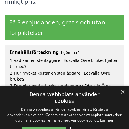
rimligt pris.
Få 3 erbjudanden, gratis och utan
förpliktelser
Innehållsförteckning
gömma
1
Vad kan en stenläggare i Edsvalla Övre bruket hjälpa
till med?
2
Hur mycket kostar en stenläggare i Edsvalla Övre
bruket?
3
Fördelar med att välja stenläggare i Edsvalla Övre
×
bruket
Denna webbplats använder
4
Sök efter en skicklig stenläggare i de omgivande
cookies
städerna till Edsvalla Övre bruket
Denna webbplats använder cookies för att förbättra
användarupplevelsen. Genom att använda vår webbplats samtycker
du till alla cookies i enlighet med vår cookiepolicy.
Läs mer